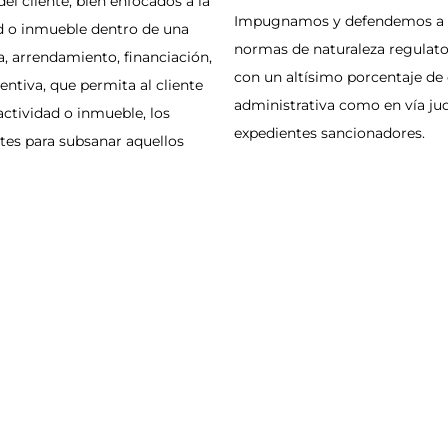
el cliente, bien enfocados a la
Impugnamos y defendemos a nue
ad o inmueble dentro de una
normas de naturaleza regulato
, arrendamiento, financiación,
con un altísimo porcentaje de 
ventiva, que permita al cliente
administrativa como en vía jud
ctividad o inmueble, los
expedientes sancionadores.
ntes para subsanar aquellos