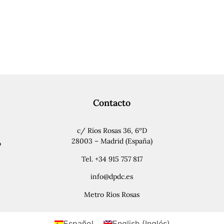
Contacto
c/ Ríos Rosas 36, 6ºD
28003 – Madrid (España)
o
Tel. +34 915 757 817
info@dpdc.es
Metro Ríos Rosas
Español
English
(
Inglés
)